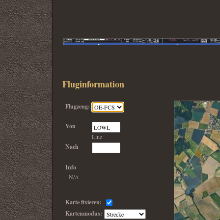
Fluginformation
Synthetic Vision
Flugzeug:
Von
Linz
Nach
Info
N/A
Karte fixieren:
Kartenmodus: