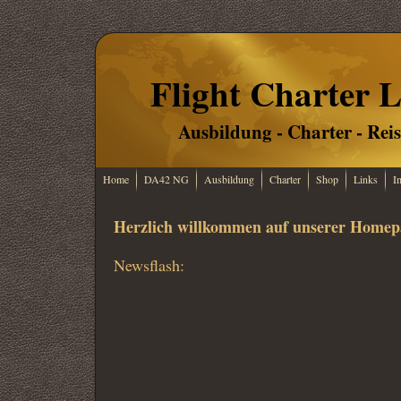
Flight Charter L
Ausbildung - Charter - Rei
Home
DA42 NG
Ausbildung
Charter
Shop
Links
I
Herzlich willkommen auf unserer Homep
Newsflash: