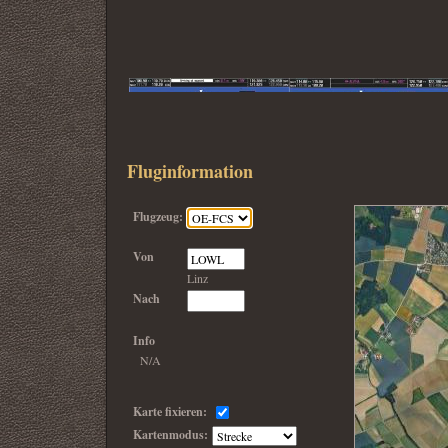
Fluginformation
Synthetic Vision
Flugzeug:
Von
Linz
Nach
Info
N/A
Karte fixieren:
Kartenmodus: