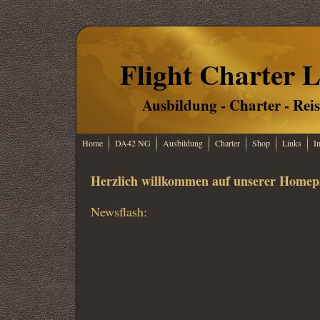
Flight Charter L
Ausbildung - Charter - Rei
Home
DA42 NG
Ausbildung
Charter
Shop
Links
I
Herzlich willkommen auf unserer Homep
Newsflash: