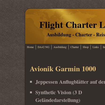
Flight Charter L
Ausbildung - Charter - Rei
Home
DA42 NG
Ausbildung
Charter
Shop
Links
I
Avionik Garmin 1000
Jeppessen Anflugblätter auf de
Synthetic Vision (3 D
Geländedarstellung)