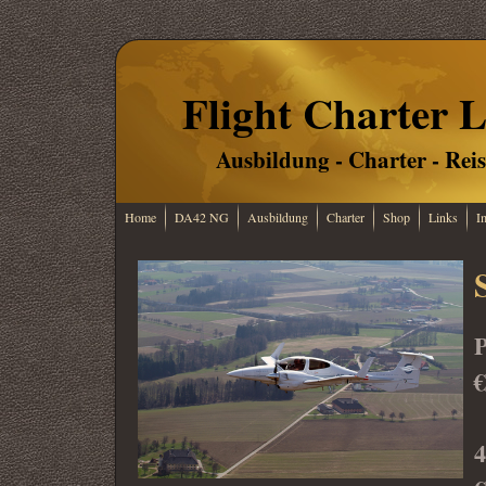
Flight Charter L
Ausbildung - Charter - Rei
Home
DA42 NG
Ausbildung
Charter
Shop
Links
I
P
€
4